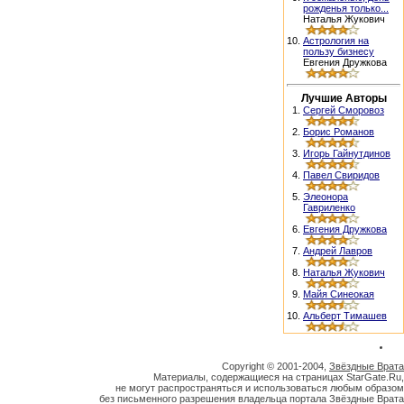
рожденья только...
Наталья Жукович
10.
Астрология на
пользу бизнесу
Евгения Дружкова
Лучшие Авторы
1.
Сергей Сморовоз
2.
Борис Романов
3.
Игорь Гайнутдинов
4.
Павел Свиридов
5.
Элеонора
Гавриленко
6.
Евгения Дружкова
7.
Андрей Лавров
8.
Наталья Жукович
9.
Майя Синеокая
10.
Альберт Тимашев
Copyright © 2001-2004,
Звёздные Врата
Материалы, содержащиеся на страницах StarGate.Ru,
не могут распространяться и использоваться любым образом
без письменного разрешения владельца портала Звёздные Врата