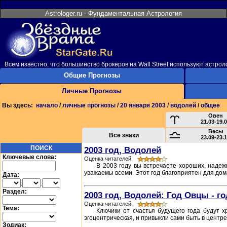
Astrologer.ru - Фундаментальная Астрология
Всем известно, что большинство брокеров на Wall Street используют астро
Общие Прогнозы
Личные Прогнозы
Вы здесь:
начало
/
личные прогнозы
/
20 января 2003
/
водолей
/
общее
Овен
21.03-19.
Весы
Все знаки
23.09-23.
ПОИСК
2003 год, Водолей
Ключевые слова:
Оценка читателей:
В 2003 году вы встречаете хороших, наде
уважаемы всеми. Этот год благоприятен для дома
Дата:
.
.
Раздел:
2003 год, Водолей: Год Овцы - г
Оценка читателей:
Тема:
Ключики от счастья будущего года будут х
эгоцентрическая, и привыкли сами быть в центре 
Зодиак: