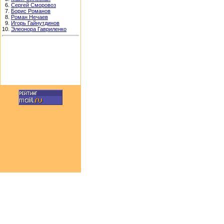
6.
Сергей Сморовоз
7.
Борис Романов
8.
Роман Нечаев
9.
Игорь Гайнутдинов
10.
Элеонора Гавриленко