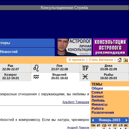
Консультационная Служба
вторы
 Новостей
О проекте
|
Стать Автором
|
Рак
Лев
Дева
22.06-22.07
23.07-22.08
23.08-22.09
Козерог
Водолей
Рыбы
22.12-19.01
20.01-18.02
19.02-20.03
ТЕМЫ
Общее
Семья
 прекрасные отношения с окружающими, вы любимы и
Бизнес
Любовь
Альберт Тимашев
Финансы
Работа
Развлечения
обностей к компромиссу. Если вы натура, чрезмерно
Январь 2003
пн
вт
ср
чт
пт
сб
вс
Андрей Лавров