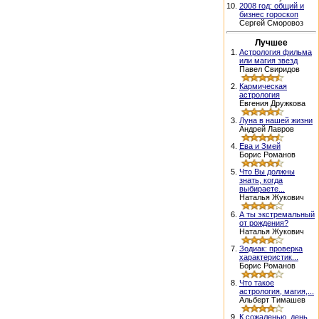
10.
2008 год: общий и
бизнес гороскоп
Сергей Сморовоз
Лучшее
1.
Астрология фильма
или магия звезд
Павел Свиридов
2.
Кармическая
астрология
Евгения Дружкова
3.
Луна в нашей жизни
Андрей Лавров
4.
Ева и Змей
Борис Романов
5.
Что Вы должны
знать, когда
выбираете...
Наталья Жукович
6.
А ты экстремальный
от рождения?
Наталья Жукович
7.
Зодиак: проверка
характеристик...
Борис Романов
8.
Что такое
астрология, магия,...
Альберт Тимашев
9.
К сожаленью, день