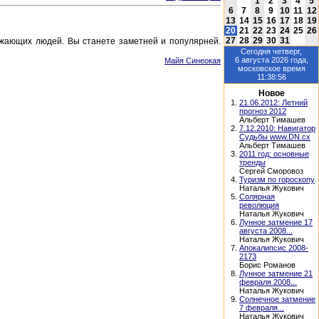
1
2
3
4
5
6
7
8
9
10
11
12
13
14
15
16
17
18
19
20
21
22
23
24
25
26
27
28
29
30
31
ужающих людей. Вы станете заметней и популярней.
Сегодня
четверг,
6 августа 2026
года,
Майя Синеокая
московское время
11:38:56
Новое
1.
21.06.2012: Летний
прогноз 2012
Альберт Тимашев
2.
7.12.2010: Навигатор
Судьбы www.DN.cx
Альберт Тимашев
3.
2011 год: основные
тренды
Сергей Сморовоз
4.
Туризм по гороскопу
Наталья Жукович
5.
Солярная
революция
Наталья Жукович
6.
Лунное затмение 17
августа 2008...
Наталья Жукович
7.
Апокалипсис 2008-
2173
Борис Романов
8.
Лунное затмение 21
февраля 2008...
Наталья Жукович
9.
Солнечное затмение
7 февраля...
Наталья Жукович