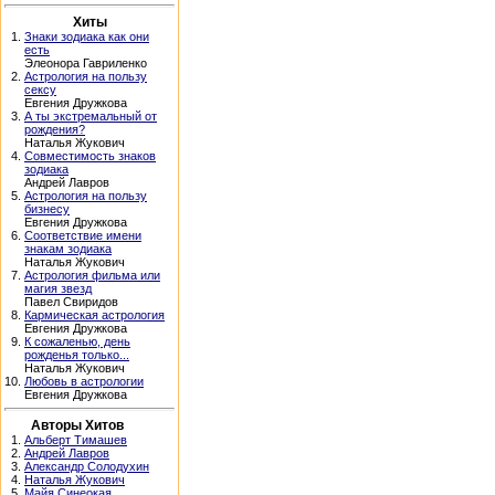
Хиты
1.
Знаки зодиака как они
есть
Элеонора Гавриленко
2.
Астрология на пользу
сексу
Евгения Дружкова
3.
А ты экстремальный от
рождения?
Наталья Жукович
4.
Совместимость знаков
зодиака
Андрей Лавров
5.
Астрология на пользу
бизнесу
Евгения Дружкова
6.
Соответствие имени
знакам зодиака
Наталья Жукович
7.
Астрология фильма или
магия звезд
Павел Свиридов
8.
Кармическая астрология
Евгения Дружкова
9.
К сожаленью, день
рожденья только...
Наталья Жукович
10.
Любовь в астрологии
Евгения Дружкова
Авторы Хитов
1.
Альберт Тимашев
2.
Андрей Лавров
3.
Александр Солодухин
4.
Наталья Жукович
5.
Майя Синеокая