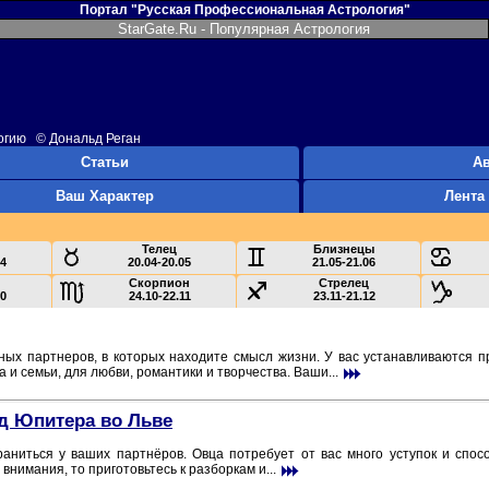
Портал "Русская Профессиональная Астрология"
StarGate.Ru - Популярная Астрология
логию © Дональд Реган
Статьи
А
Ваш Характер
Лента
Телец
Близнецы
04
20.04-20.05
21.05-21.06
Скорпион
Стрелец
10
24.10-22.11
23.11-21.12
жных партнеров, в которых находите смысл жизни. У вас устанавливаются
 и семьи, для любви, романтики и творчества. Ваши...
од Юпитера во Льве
раниться у ваших партнёров. Овца потребует от вас много уступок и спос
внимания, то приготовьтесь к разборкам и...