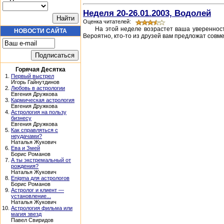
Неделя 20-26.01.2003, Водолей
Оценка читателей:
На этой неделе возрастет ваша увереннос
НОВОСТИ САЙТА
Вероятно, кто-то из друзей вам предложат совме
Горячая Десятка
1.
Первый выстрел
Игорь Гайнутдинов
2.
Любовь в астрологии
Евгения Дружкова
3.
Кармическая астрология
Евгения Дружкова
4.
Астрология на пользу
бизнесу
Евгения Дружкова
5.
Как справляться с
неудачами?
Наталья Жукович
6.
Ева и Змей
Борис Романов
7.
А ты экстремальный от
рождения?
Наталья Жукович
8.
Enigma для астрологов
Борис Романов
9.
Астролог и клиент —
установление...
Наталья Жукович
10.
Астрология фильма или
магия звезд
Павел Свиридов