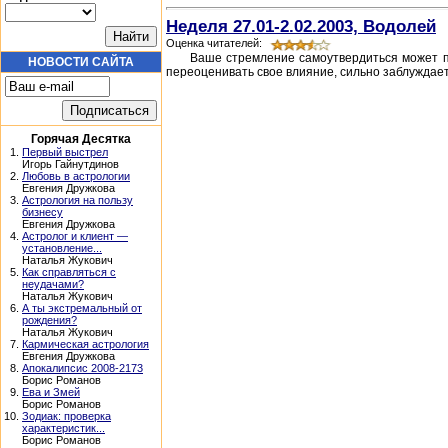
Неделя 27.01-2.02.2003, Водолей
Оценка читателей:
Ваше стремление самоутвердиться может пр
НОВОСТИ САЙТА
переоценивать свое влияние, сильно заблуждаете
Горячая Десятка
1.
Первый выстрел
Игорь Гайнутдинов
2.
Любовь в астрологии
Евгения Дружкова
3.
Астрология на пользу
бизнесу
Евгения Дружкова
4.
Астролог и клиент —
установление...
Наталья Жукович
5.
Как справляться с
неудачами?
Наталья Жукович
6.
А ты экстремальный от
рождения?
Наталья Жукович
7.
Кармическая астрология
Евгения Дружкова
8.
Апокалипсис 2008-2173
Борис Романов
9.
Ева и Змей
Борис Романов
10.
Зодиак: проверка
характеристик...
Борис Романов