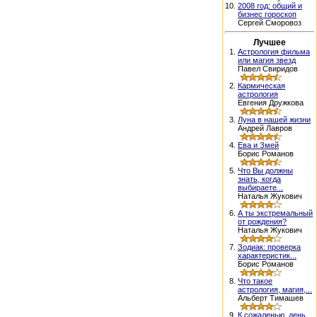
10.
2008 год: общий и
бизнес гороскоп
Сергей Сморовоз
Лучшее
1.
Астрология фильма
или магия звезд
Павел Свиридов
2.
Кармическая
астрология
Евгения Дружкова
3.
Луна в нашей жизни
Андрей Лавров
4.
Ева и Змей
Борис Романов
5.
Что Вы должны
знать, когда
выбираете...
Наталья Жукович
6.
А ты экстремальный
от рождения?
Наталья Жукович
7.
Зодиак: проверка
характеристик...
Борис Романов
8.
Что такое
астрология, магия,...
Альберт Тимашев
9.
К сожаленью, день