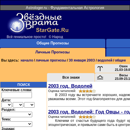
Astrologer.ru - Фундаментальная Астрология
Всё гениальное просто! © Народ
Общие Прогнозы
Личные Прогнозы
Вы здесь:
начало
/
личные прогнозы
/
30 января 2003
/
водолей
/
общее
Овен
21.03-19.
Весы
Все знаки
23.09-23.
ПОИСК
2003 год, Водолей
Ключевые слова:
Оценка читателей:
В 2003 году вы встречаете хороших, наде
уважаемы всеми. Этот год благоприятен для дома
Дата:
.
.
Раздел:
2003 год, Водолей: Год Овцы - г
Оценка читателей:
Тема:
Ключики от счастья будущего года будут х
эгоцентрическая, и привыкли сами быть в центре 
Зодиак: