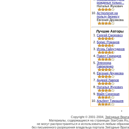
рожденья только...
Наталья Жукович
10.
Астрология на
пользу бизнесу
Евгения Дружкова
Лучшие Авторы
1.
Сергей Сморовоз
2.
Борис Романов
3.
Игорь Гайнутдинов
4.
Павел Свиридов
5.
Элеонора
Гавриленко
6.
Евгения Дружкова
7.
Андрей Лавров
8.
Наталья Жукович
9.
Майя Синеокая
10.
Альберт Тимашев
Copyright © 2001-2004,
Звёздные Врата
Материалы, содержащиеся на страницах StarGate.Ru,
не могут распространяться и использоваться любым образом
без письменного разрешения владельца портала Звёздные Врата