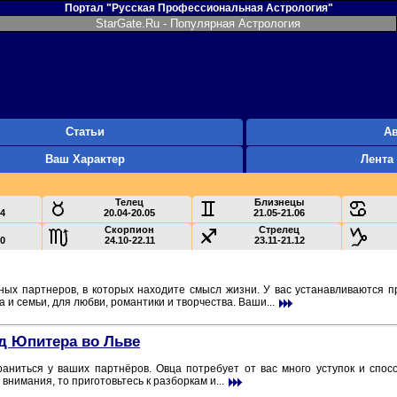
Портал "Русская Профессиональная Астрология"
StarGate.Ru - Популярная Астрология
Статьи
А
Ваш Характер
Лента
Телец
Близнецы
04
20.04-20.05
21.05-21.06
Скорпион
Стрелец
10
24.10-22.11
23.11-21.12
жных партнеров, в которых находите смысл жизни. У вас устанавливаются
 и семьи, для любви, романтики и творчества. Ваши...
од Юпитера во Льве
раниться у ваших партнёров. Овца потребует от вас много уступок и спос
внимания, то приготовьтесь к разборкам и...