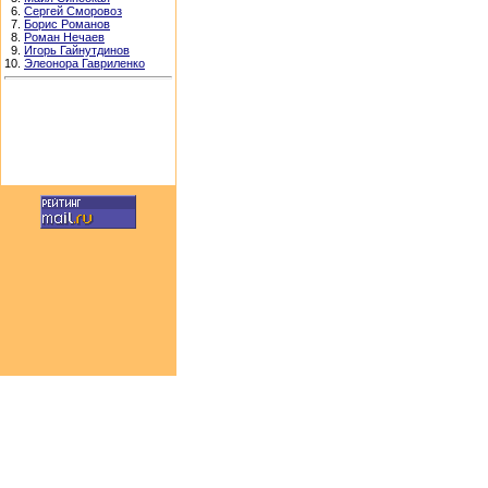
6.
Сергей Сморовоз
7.
Борис Романов
8.
Роман Нечаев
9.
Игорь Гайнутдинов
10.
Элеонора Гавриленко