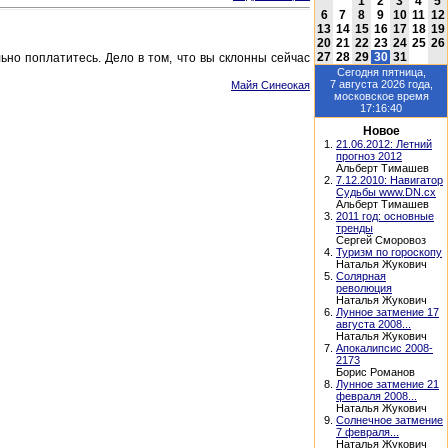
1
2
3
4
5
6
7
8
9
10
11
12
13
14
15
16
17
18
19
20
21
22
23
24
25
26
27
28
29
30
31
но поплатитесь. Дело в том, что вы склонны сейчас
Сегодня
пятница,
7 августа 2026
года,
Майя Синеокая
московское время
17:16:40
Новое
1.
21.06.2012: Летний
прогноз 2012
Альберт Тимашев
2.
7.12.2010: Навигатор
Судьбы www.DN.cx
Альберт Тимашев
3.
2011 год: основные
тренды
Сергей Сморовоз
4.
Туризм по гороскопу
Наталья Жукович
5.
Солярная
революция
Наталья Жукович
6.
Лунное затмение 17
августа 2008...
Наталья Жукович
7.
Апокалипсис 2008-
2173
Борис Романов
8.
Лунное затмение 21
февраля 2008...
Наталья Жукович
9.
Солнечное затмение
7 февраля...
Наталья Жукович