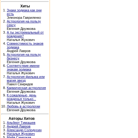
Хиты
1.
Знаки зодиака как они
есть
Элеонора Гавриленко
2.
Астрология на пользу
сексу
Евгения Дружкова
3.
А ты экстремальный от
рождения?
Наталья Жукович
4.
Совместимость знаков
зодиака
Андрей Лавров
5.
Астрология на пользу
бизнесу
Евгения Дружкова
6.
Соответствие имени
знакам зодиака
Наталья Жукович
7.
Астрология фильма или
магия звезд
Павел Свиридов
8.
Кармическая астрология
Евгения Дружкова
9.
К сожаленью, день
рожденья только...
Наталья Жукович
10.
Любовь в астрологии
Евгения Дружкова
Авторы Хитов
1.
Альберт Тимашев
2.
Андрей Лавров
3.
Александр Солодухин
4.
Наталья Жукович
5.
Майя Синеокая