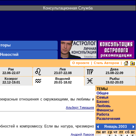
Консультационная Служба
вторы
 Новостей
О проекте
|
Стать Автором
|
Рак
Лев
Дева
22.06-22.07
23.07-22.08
23.08-22.09
Козерог
Водолей
Рыбы
22.12-19.01
20.01-18.02
19.02-20.03
ТЕМЫ
Общее
Семья
 прекрасные отношения с окружающими, вы любимы и
Бизнес
Любовь
Альберт Тимашев
Финансы
Работа
Развлечения
обностей к компромиссу. Если вы натура, чрезмерно
Январь 2003
пн
вт
ср
чт
пт
сб
вс
Андрей Лавров