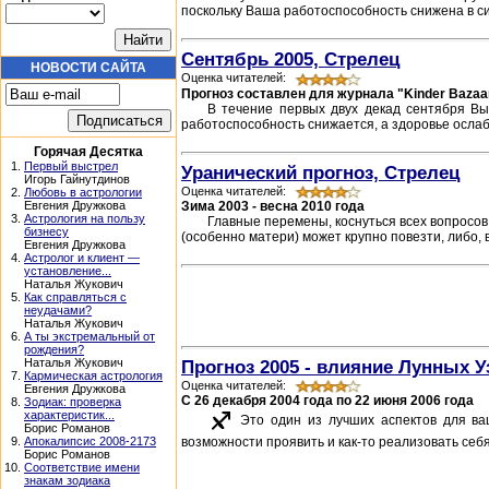
поскольку Ваша работоспособность снижена в сил
Сентябрь 2005, Стрелец
НОВОСТИ САЙТА
Оценка читателей:
Прогноз составлен для журнала "Kinder Bazaa
В течение первых двух декад сентября В
работоспособность снижается, а здоровье ослабл
Горячая Десятка
1.
Первый выстрел
Уранический прогноз, Стрелец
Игорь Гайнутдинов
Оценка читателей:
2.
Любовь в астрологии
Зима 2003 - весна 2010 года
Евгения Дружкова
3.
Астрология на пользу
Главные перемены, коснуться всех вопросо
бизнесу
(особенно матери) может крупно повезти, либо, в
Евгения Дружкова
4.
Астролог и клиент —
установление...
Наталья Жукович
5.
Как справляться с
неудачами?
Наталья Жукович
6.
А ты экстремальный от
рождения?
Прогноз 2005 - влияние Лунных У
Наталья Жукович
7.
Кармическая астрология
Оценка читателей:
Евгения Дружкова
C 26 декабря 2004 года по 22 июня 2006 года
8.
Зодиак: проверка
характеристик...
Это один из лучших аспектов для ваш
Борис Романов
возможности проявить и как-то реализовать себя
9.
Апокалипсис 2008-2173
Борис Романов
10.
Соответствие имени
знакам зодиака