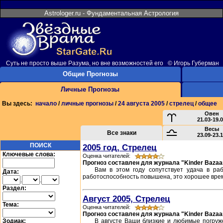
Astrologer.ru - Фундаментальная Астрология
Суть не просто выше Разума, но вне возможностей его © Игорь Губерман
Общие Прогнозы
Личные Прогнозы
Вы здесь:
начало
/
личные прогнозы
/
24 августа 2005
/
стрелец
/
общее
Овен
21.03-19.
Весы
Все знаки
23.09-23.
ПОИСК
2005 год, Стрелец
Ключевые слова:
Оценка читателей:
Прогноз составлен для журнала "Kinder Bazaa
Вам в этом году сопутствует удача в ра
Дата:
работоспособность повышена, это хорошее время
.
.
Раздел:
Август 2005, Стрелец
Тема:
Оценка читателей:
Прогноз составлен для журнала "Kinder Bazaa
Зодиак:
В августе Ваши близкие и любимые погруже