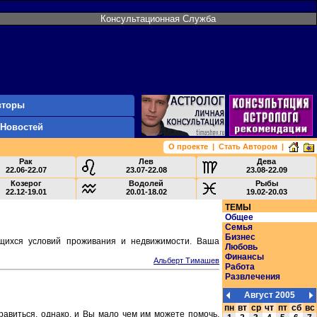
Консультационная Служба
вторы
 Новостей
О проекте
|
Стать Автором
|
Рак
Лев
Дева
22.06-22.07
23.07-22.08
23.08-22.09
Козерог
Водолей
Рыбы
22.12-19.01
20.01-18.02
19.02-20.03
ТЕМЫ
Общее
Семья
Бизнес
ющихся условий проживания и недвижимости. Ваша
Любовь
Финансы
Альберт Тимашев
Работа
Развлечения
Август 2005
пн
вт
ср
чт
пт
сб
вс
равиться, однако, и Вы мало чем им можете помочь,