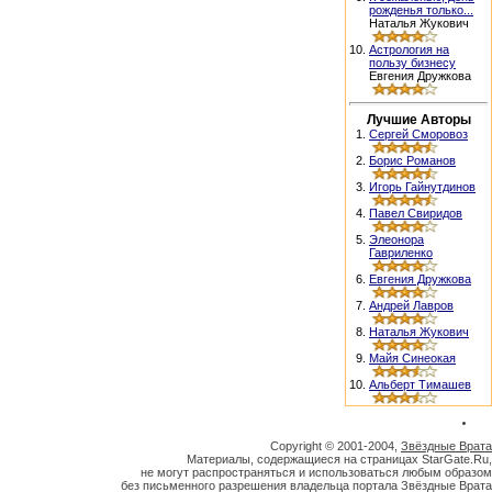
рожденья только...
Наталья Жукович
10.
Астрология на
пользу бизнесу
Евгения Дружкова
Лучшие Авторы
1.
Сергей Сморовоз
2.
Борис Романов
3.
Игорь Гайнутдинов
4.
Павел Свиридов
5.
Элеонора
Гавриленко
6.
Евгения Дружкова
7.
Андрей Лавров
8.
Наталья Жукович
9.
Майя Синеокая
10.
Альберт Тимашев
Copyright © 2001-2004,
Звёздные Врата
Материалы, содержащиеся на страницах StarGate.Ru,
не могут распространяться и использоваться любым образом
без письменного разрешения владельца портала Звёздные Врата