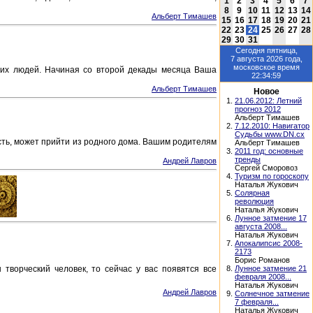
1
2
3
4
5
6
7
8
9
10
11
12
13
14
Альберт Тимашев
15
16
17
18
19
20
21
22
23
24
25
26
27
28
29
30
31
Сегодня
пятница,
7 августа 2026
года,
московское время
щих людей. Начиная со второй декады месяца Ваша
22:34:59
Альберт Тимашев
Новое
1.
21.06.2012: Летний
прогноз 2012
Альберт Тимашев
2.
7.12.2010: Навигатор
Судьбы www.DN.cx
сть, может прийти из родного дома. Вашим родителям
Альберт Тимашев
3.
2011 год: основные
тренды
Андрей Лавров
Сергей Сморовоз
4.
Туризм по гороскопу
Наталья Жукович
5.
Солярная
революция
Наталья Жукович
6.
Лунное затмение 17
августа 2008...
Наталья Жукович
7.
Апокалипсис 2008-
2173
Борис Романов
8.
Лунное затмение 21
творческий человек, то сейчас у вас появятся все
февраля 2008...
Наталья Жукович
Андрей Лавров
9.
Солнечное затмение
7 февраля...
Наталья Жукович