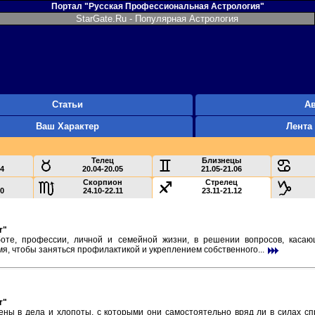
Портал "Русская Профессиональная Астрология"
StarGate.Ru - Популярная Астрология
Статьи
А
Ваш Характер
Лента
Телец
Близнецы
04
20.04-20.05
21.05-21.06
Скорпион
Стрелец
10
24.10-22.11
23.11-21.12
r"
боте, профессии, личной и семейной жизни, в решении вопросов, каса
, чтобы заняться профилактикой и укреплением собственного...
r"
ны в дела и хлопоты, с которыми они самостоятельно вряд ли в силах сп