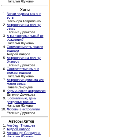
Наталья Жукович
Хиты
1.
Знаки зодиака как они
есть
Элеонора Гавриленко
2.
Астрология на пользу
сексу
Евгения Дружкова
3.
А ты экстремальный от
рождения?
Наталья Жукович
4.
Совместимость знаков
зодиака
Андрей Лавров
5.
Астрология на пользу
бизнесу
Евгения Дружкова
6.
Соответствие имени
знакам зодиака
Наталья Жукович
7.
Астрология фильма или
магия звезд
Павел Свиридов
8.
Кармическая астрология
Евгения Дружкова
9.
К сожаленью, день
рожденья только...
Наталья Жукович
10.
Любовь в астрологии
Евгения Дружкова
Авторы Хитов
1.
Альберт Тимашев
2.
Андрей Лавров
3.
Александр Солодухин
4.
Наталья Жукович