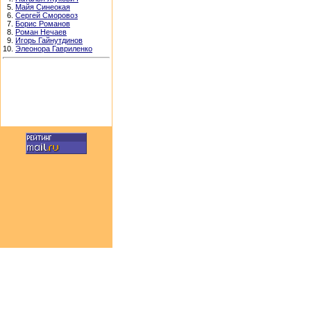
5.
Майя Синеокая
6.
Сергей Сморовоз
7.
Борис Романов
8.
Роман Нечаев
9.
Игорь Гайнутдинов
10.
Элеонора Гавриленко