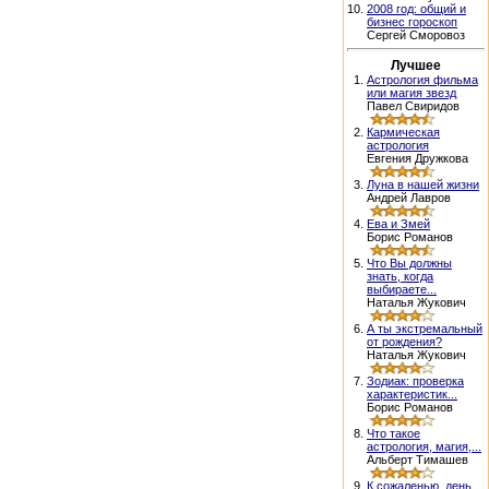
10.
2008 год: общий и
бизнес гороскоп
Сергей Сморовоз
Лучшее
1.
Астрология фильма
или магия звезд
Павел Свиридов
2.
Кармическая
астрология
Евгения Дружкова
3.
Луна в нашей жизни
Андрей Лавров
4.
Ева и Змей
Борис Романов
5.
Что Вы должны
знать, когда
выбираете...
Наталья Жукович
6.
А ты экстремальный
от рождения?
Наталья Жукович
7.
Зодиак: проверка
характеристик...
Борис Романов
8.
Что такое
астрология, магия,...
Альберт Тимашев
9.
К сожаленью, день