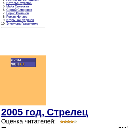
4.
Наталья Жукович
5.
Майя Синеокая
6.
Сергей Сморовоз
7.
Борис Романов
8.
Роман Нечаев
9.
Игорь Гайнутдинов
10.
Элеонора Гавриленко
2005 год, Стрелец
Оценка читателей: