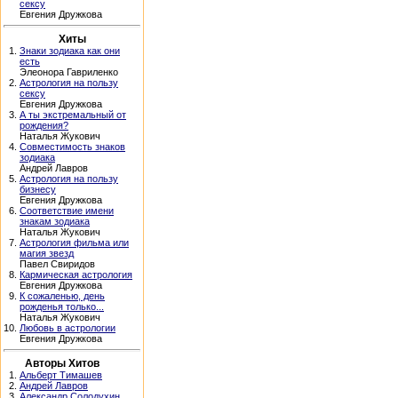
сексу
Евгения Дружкова
Хиты
1.
Знаки зодиака как они
есть
Элеонора Гавриленко
2.
Астрология на пользу
сексу
Евгения Дружкова
3.
А ты экстремальный от
рождения?
Наталья Жукович
4.
Совместимость знаков
зодиака
Андрей Лавров
5.
Астрология на пользу
бизнесу
Евгения Дружкова
6.
Соответствие имени
знакам зодиака
Наталья Жукович
7.
Астрология фильма или
магия звезд
Павел Свиридов
8.
Кармическая астрология
Евгения Дружкова
9.
К сожаленью, день
рожденья только...
Наталья Жукович
10.
Любовь в астрологии
Евгения Дружкова
Авторы Хитов
1.
Альберт Тимашев
2.
Андрей Лавров
3.
Александр Солодухин