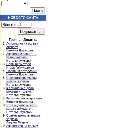
НОВОСТИ САЙТА
Горячая Десятка
1.
Астрология на пользу
бизнесу
Евгения Дружкова
2.
Астролог и клиент —
установление...
Наталья Жукович
3.
Первый выстрел
Игорь Гайнутдинов
4.
Любовь в астрологии
Евгения Дружкова
5.
Соответствие имени
знакам зодиака
Наталья Жукович
6.
К сожаленью, день
рожденья только...
Наталья Жукович
7.
Кармическая астрология
Евгения Дружкова
8.
Что Вы должны знать,
когда выбираете...
Наталья Жукович
9.
Совместимость знаков
зодиака
Андрей Лавров
10.
Астрология на пользу