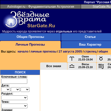
Портал "Русская
Astrologer.ru - Фундаментальная Астрология
StarGate.Ru
Мудрость народа проявляется через
отдельных
его представителей
Общие Прогнозы
Статьи
Личные Прогнозы
Ваш Характер
Вы здесь:
начало
/
личные прогнозы
/
27 августа 2005
/
стрелец
/
общее
Овен
21.03-19.04
20
Весы
С
Все знаки
23.09-23.10
24
ПОИСК
Ключевые слова:
Дата:
.
.
Раздел:
Тема:
Зодиак: