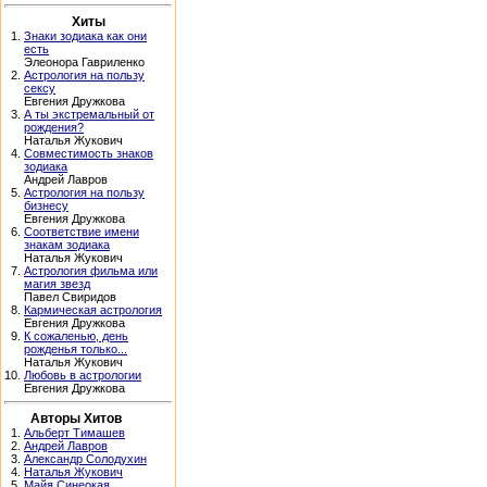
Хиты
1.
Знаки зодиака как они
есть
Элеонора Гавриленко
2.
Астрология на пользу
сексу
Евгения Дружкова
3.
А ты экстремальный от
рождения?
Наталья Жукович
4.
Совместимость знаков
зодиака
Андрей Лавров
5.
Астрология на пользу
бизнесу
Евгения Дружкова
6.
Соответствие имени
знакам зодиака
Наталья Жукович
7.
Астрология фильма или
магия звезд
Павел Свиридов
8.
Кармическая астрология
Евгения Дружкова
9.
К сожаленью, день
рожденья только...
Наталья Жукович
10.
Любовь в астрологии
Евгения Дружкова
Авторы Хитов
1.
Альберт Тимашев
2.
Андрей Лавров
3.
Александр Солодухин
4.
Наталья Жукович
5.
Майя Синеокая