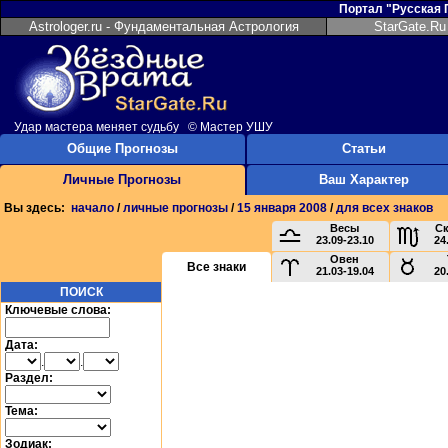
Портал "Русская
Astrologer.ru - Фундаментальная Астрология
StarGate.Ru
Удар мастера меняет судьбу © Мастер УШУ
Общие Прогнозы
Статьи
Личные Прогнозы
Ваш Характер
Вы здесь:
начало
/
личные прогнозы
/
15 января 2008
/
для всех знаков
Весы
С
23.09-23.10
24
Овен
Все знаки
21.03-19.04
20
ПОИСК
Ключевые слова:
Дата:
.
.
Раздел:
Тема:
Зодиак: