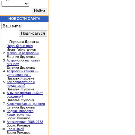
НОВОСТИ САЙТА
Горячая Десятка
1.
Первый выстрел
Игорь Гайнутдинов
2.
Любовь в астрологии
Евгения Дружкова
3.
Астрология на пользу
бизнесу
Евгения Дружкова
4.
Астролог и клиент —
установление...
Наталья Жукович
5.
Как справляться с
неудачами?
Наталья Жукович
6.
А ты экстремальный от
рождения?
Наталья Жукович
7.
Кармическая астрология
Евгения Дружкова
8.
Зодиак: проверка
характеристик...
Борис Романов
9.
Апокалипсис 2008-2173
Борис Романов
10.
Ева и Змей
Борис Романов