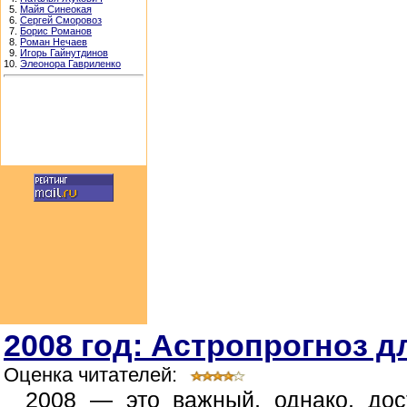
5.
Майя Синеокая
6.
Сергей Сморовоз
7.
Борис Романов
8.
Роман Нечаев
9.
Игорь Гайнутдинов
10.
Элеонора Гавриленко
2008 год: Астропрогноз д
Оценка читателей:
2008 — это важный, однако, дос