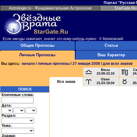
Портал "Русская
Astrologer.ru - Фундаментальная Астрология
StarGate.Ru
Если звезды зажигают, значит это кому-нибудь нужно © Маяковский
Общие Прогнозы
Статьи
Личные Прогнозы
Ваш Характер
Вы здесь:
начало
/
личные прогнозы
/
27 января 2008
/
для всех знаков
Весы
С
23.09-23.10
24
Овен
Все знаки
21.03-19.04
20
ПОИСК
Ключевые слова:
Дата:
.
.
Раздел:
Тема:
Зодиак: