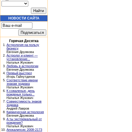
НОВОСТИ САЙТА
Горячая Десятка
1.
Астрология на пользу
бизнесу
Евгения Дружкова
2.
Астролог и клиент —
установление...
Наталья Жукович
3.
Любовь в астрологии
Евгения Дружкова
4.
Первый выстрел
Игорь Гайнутдинов
5.
Соответствие имени
знакам зодиака
Наталья Жукович
6.
К сожаленью, день
рожденья только...
Наталья Жукович
7.
Совместимость знаков
зодиака
Андрей Лавров
8.
Кармическая астрология
Евгения Дружкова
9.
А ты экстремальный от
рождения?
Наталья Жукович
10.
Апокалипсис 2008-2173