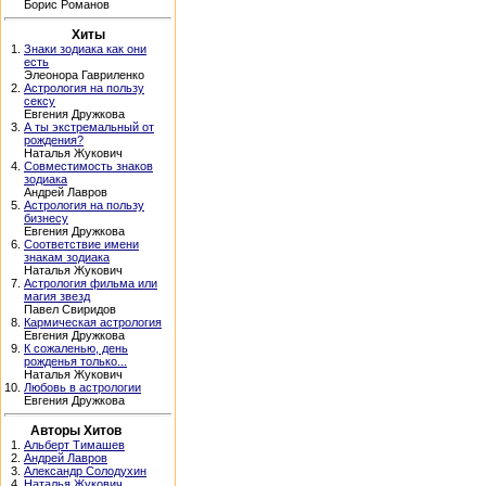
Борис Романов
Хиты
1.
Знаки зодиака как они
есть
Элеонора Гавриленко
2.
Астрология на пользу
сексу
Евгения Дружкова
3.
А ты экстремальный от
рождения?
Наталья Жукович
4.
Совместимость знаков
зодиака
Андрей Лавров
5.
Астрология на пользу
бизнесу
Евгения Дружкова
6.
Соответствие имени
знакам зодиака
Наталья Жукович
7.
Астрология фильма или
магия звезд
Павел Свиридов
8.
Кармическая астрология
Евгения Дружкова
9.
К сожаленью, день
рожденья только...
Наталья Жукович
10.
Любовь в астрологии
Евгения Дружкова
Авторы Хитов
1.
Альберт Тимашев
2.
Андрей Лавров
3.
Александр Солодухин
4.
Наталья Жукович