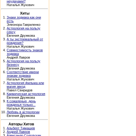
неудачами?
Наталья Жукович
Хиты
1.
Знаки зодиака как они
есть
Элеонора Гавриленко
2.
Астрология на пользу
сексу
Евгения Дружкова
3.
А ты экстремальный от
рождения?
Наталья Жукович
4.
Совместимость знаков
зодиака
Андрей Лавров
5.
Астрология на пользу
бизнесу
Евгения Дружкова
6.
Соответствие имени
знакам зодиака
Наталья Жукович
7.
Астрология фильма или
магия звезд
Павел Свиридов
8.
Кармическая астрология
Евгения Дружкова
9.
К сожаленью, день
рожденья только...
Наталья Жукович
10.
Любовь в астрологии
Евгения Дружкова
Авторы Хитов
1.
Альберт Тимашев
2.
Андрей Лавров
3.
Александр Солодухин