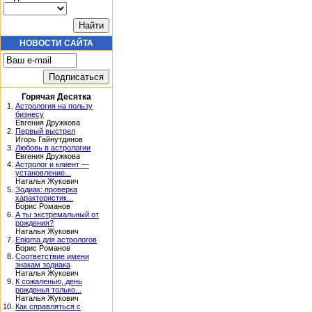
НОВОСТИ САЙТА
Горячая Десятка
1.
Астрология на пользу
бизнесу
Евгения Дружкова
2.
Первый выстрел
Игорь Гайнутдинов
3.
Любовь в астрологии
Евгения Дружкова
4.
Астролог и клиент —
установление...
Наталья Жукович
5.
Зодиак: проверка
характеристик...
Борис Романов
6.
А ты экстремальный от
рождения?
Наталья Жукович
7.
Enigma для астрологов
Борис Романов
8.
Соответствие имени
знакам зодиака
Наталья Жукович
9.
К сожаленью, день
рожденья только...
Наталья Жукович
10.
Как справляться с