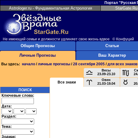
Портал "Русская
Astrologer.ru - Фундаментальная Астрология
StarGate.Ru
Не имеющий семьи и должности удлиняет свою жизнь вдвое © Конфуций
Общие Прогнозы
Статьи
Личные Прогнозы
Ваш Характер
Вы здесь:
начало
/
личные прогнозы
/
28 сентября 2005
/
для всех знаков
Весы
С
23.09-23.10
24
Овен
Все знаки
21.03-19.04
20
ПОИСК
Ключевые слова:
Дата:
.
.
Раздел:
Тема:
Зодиак: