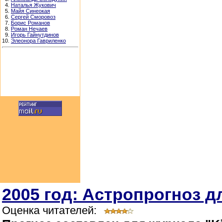
4.
Наталья Жукович
5.
Майя Синеокая
6.
Сергей Сморовоз
7.
Борис Романов
8.
Роман Нечаев
9.
Игорь Гайнутдинов
10.
Элеонора Гавриленко
2005 год: Астропрогноз д
Оценка читателей: