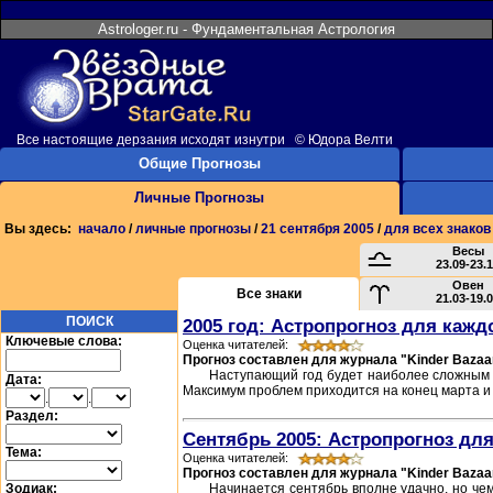
Astrologer.ru - Фундаментальная Астрология
Все настоящие дерзания исходят изнутри © Юдора Велти
Общие Прогнозы
Личные Прогнозы
Вы здесь:
начало
/
личные прогнозы
/
21 сентября 2005
/
для всех знаков
Весы
23.09-23.
Овен
Все знаки
21.03-19.
ПОИСК
2005 год: Астропрогноз для кажд
Ключевые слова:
Оценка читателей:
Прогноз составлен для журнала "Kinder Bazaa
Наступающий год будет наиболее сложным з
Дата:
Максимум проблем приходится на конец марта и 
.
.
Раздел:
Сентябрь 2005: Астропрогноз для
Тема:
Оценка читателей:
Прогноз составлен для журнала "Kinder Bazaa
Зодиак:
Начинается сентябрь вполне удачно, но че