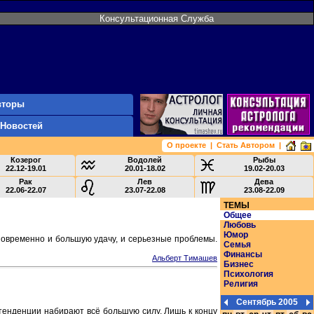
Консультационная Служба
вторы
 Новостей
О проекте
|
Стать Автором
|
Козерог
Водолей
Рыбы
22.12-19.01
20.01-18.02
19.02-20.03
Рак
Лев
Дева
22.06-22.07
23.07-22.08
23.08-22.09
ТЕМЫ
Общее
Любовь
Юмор
новременно и большую удачу, и серьезные проблемы.
Семья
Финансы
Альберт Тимашев
Бизнес
Психология
Религия
Сентябрь 2005
 тенденции набирают всё большую силу. Лишь к концу