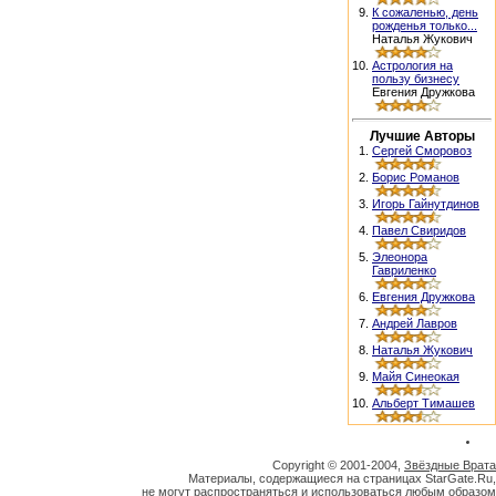
9.
К сожаленью, день
рожденья только...
Наталья Жукович
10.
Астрология на
пользу бизнесу
Евгения Дружкова
Лучшие Авторы
1.
Сергей Сморовоз
2.
Борис Романов
3.
Игорь Гайнутдинов
4.
Павел Свиридов
5.
Элеонора
Гавриленко
6.
Евгения Дружкова
7.
Андрей Лавров
8.
Наталья Жукович
9.
Майя Синеокая
10.
Альберт Тимашев
Copyright © 2001-2004,
Звёздные Врата
Материалы, содержащиеся на страницах StarGate.Ru,
не могут распространяться и использоваться любым образом