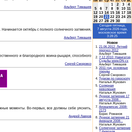
пн
вт
ср
чт
пт
сб
вс
1
2
3
4
Альберт Тимашев
5
6
7
8
9
10
11
12
13
14
15
16
17
18
19
20
21
22
23
24
25
26
27
28
29
30
Сегодня
пятница,
7 августа 2026
года,
 Начинается октябрь с полного солнечного затмения,
московское время
3:28:25
Альберт Тимашев
Новое
1.
21.06.2012: Летний
прогноз 2012
Альберт Тимашев
жественного и благородного воина-рыцаря, способного
2.
7.12.2010: Навигатор
Судьбы www.DN.cx
Сергей Сморовоз
Альберт Тимашев
3.
2011 год: основные
тренды
Сергей Сморовоз
4.
Туризм по гороскопу
Наталья Жукович
5.
Солярная
революция
Наталья Жукович
6.
Лунное затмение 17
августа 2008...
Наталья Жукович
7.
Апокалипсис 2008-
жные моменты. Во-первых, все должны себе уяснить,
2173
Борис Романов
Андрей Лавров
8.
Лунное затмение 21
февраля 2008...
Наталья Жукович
9.
Солнечное затмение
7 февраля...