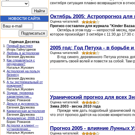
сентября ситуация плавно возвращается в относ
Октябрь 2005: Астропрогноз для 
НОВОСТИ САЙТА
Оценка читателей:
Прогноз составлен для журнала "Kinder Bazaa
Октябрь в этом году — непростой месяц, пр
которое произойдет 3 октября с 11:30 до 17:30 с
Горячая Десятка
1.
Первый выстрел
2005 год: Год Петуха - в борьбе и
Игорь Гайнутдинов
Оценка читателей:
2.
Любовь в астрологии
В год синего, деревянного Петуха успеха до
Евгения Дружкова
3.
Как справляться с
управлять своей волей и повести за собой. Там 
неудачами?
Наталья Жукович
4.
Астрология на пользу
бизнесу
Евгения Дружкова
5.
А ты экстремальный от
рождения?
Наталья Жукович
6.
Зодиак: проверка
Уранический прогноз для всех З
характеристик...
Борис Романов
Оценка читателей:
7.
Деньги и духовность
Зима 2003 - весна 2010 года
Евгения Дружкова
Прежде чем дать подробный уранический пр
8.
Кармическая астрология
что этот прогноз даётся на основе конкретного 
Евгения Дружкова
9.
Апокалипсис 2008-2173
Борис Романов
10.
Астролог и клиент —
Прогноз 2005 - влияние Лунных У
установление...
Наталья Жукович
Оценка читателей: