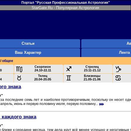
Портал "Русская Профессиональная Астрология"
StarGate.Ru - Популярная Астрология
Статьи
А
Ваш Характер
Лента
/
общее
Скорпион
Стрелец
10
24.10-22.11
23.11-21.12
Телец
Близнецы
04
20.04-20.05
21.05-21.06
ого знака
r"
а последние семь лет и наиболее противоречивым, поскольку он несет од
апрель, июнь и первую половину июля, первую половину...
 каждого знака
r"
м ближе к середине месяца, тем дела идут всё менее успешно и негативные