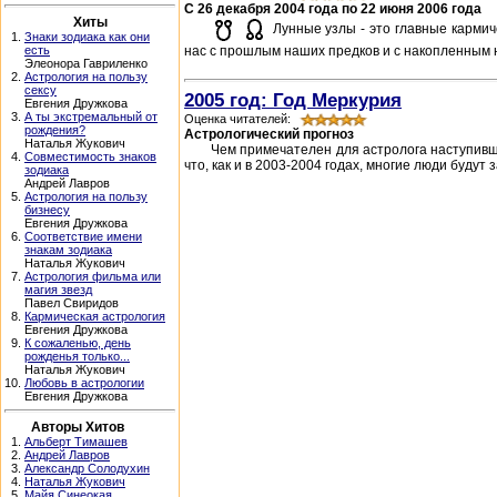
C 26 декабря 2004 года по 22 июня 2006 года
Хиты
Лунные узлы - это главные кармич
1.
Знаки зодиака как они
есть
нас с прошлым наших предков и с накопленным н
Элеонора Гавриленко
2.
Астрология на пользу
сексу
2005 год: Год Меркурия
Евгения Дружкова
3.
А ты экстремальный от
Оценка читателей:
рождения?
Астрологический прогноз
Наталья Жукович
Чем примечателен для астролога наступивши
4.
Совместимость знаков
что, как и в 2003-2004 годах, многие люди будут 
зодиака
Андрей Лавров
5.
Астрология на пользу
бизнесу
Евгения Дружкова
6.
Соответствие имени
знакам зодиака
Наталья Жукович
7.
Астрология фильма или
магия звезд
Павел Свиридов
8.
Кармическая астрология
Евгения Дружкова
9.
К сожаленью, день
рожденья только...
Наталья Жукович
10.
Любовь в астрологии
Евгения Дружкова
Авторы Хитов
1.
Альберт Тимашев
2.
Андрей Лавров
3.
Александр Солодухин
4.
Наталья Жукович
5.
Майя Синеокая