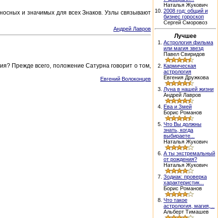
Наталья Жукович
10.
2008 год: общий и
оносных и значимых для всех Знаков. Узлы связывают
бизнес гороскоп
Сергей Сморовоз
Андрей Лавров
Лучшее
1.
Астрология фильма
или магия звезд
Павел Свиридов
ия? Прежде всего, положение Сатурна говорит о том,
2.
Кармическая
астрология
Евгения Дружкова
Евгений Волоконцев
3.
Луна в нашей жизни
Андрей Лавров
4.
Ева и Змей
Борис Романов
5.
Что Вы должны
знать, когда
выбираете...
Наталья Жукович
6.
А ты экстремальный
от рождения?
Наталья Жукович
7.
Зодиак: проверка
характеристик...
Борис Романов
8.
Что такое
астрология, магия,...
Альберт Тимашев