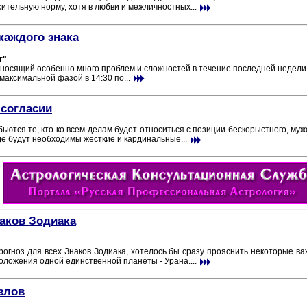
ительную норму, хотя в любви и межличностных...
каждого знака
r"
иносящий особенно много проблем и сложностей в течение последней недели.
 максимальной фазой в 14:30 по...
 согласии
бьются те, кто ко всем делам будет относиться с позиции бескорыстного, му
где будут необходимы жесткие и кардинальные...
наков Зодиака
огноз для всех Знаков Зодиака, хотелось бы сразу прояснить некоторые ва
положения одной единственной планеты - Урана....
злов