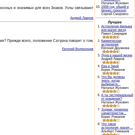
Наталья Жукович
10.
2008 год: общий и
оносных и значимых для всех Знаков. Узлы связывают
бизнес гороскоп
Сергей Сморовоз
Андрей Лавров
Лучшее
1.
Астрология фильма
или магия звезд
Павел Свиридов
ия? Прежде всего, положение Сатурна говорит о том,
2.
Кармическая
астрология
Евгения Дружкова
Евгений Волоконцев
3.
Луна в нашей жизни
Андрей Лавров
4.
Ева и Змей
Борис Романов
5.
Что Вы должны
знать, когда
выбираете...
Наталья Жукович
6.
А ты экстремальный
от рождения?
Наталья Жукович
7.
Зодиак: проверка
характеристик...
Борис Романов
8.
Что такое
астрология, магия,...
Альберт Тимашев