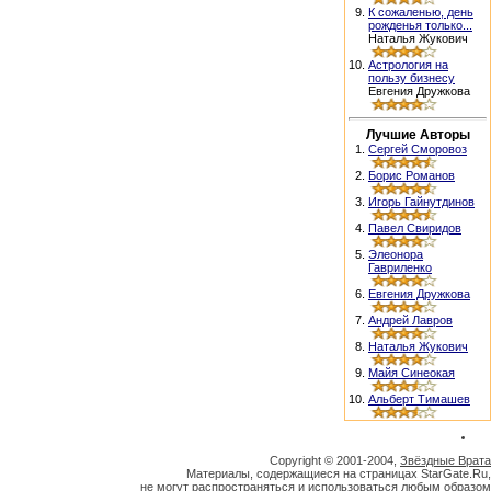
9.
К сожаленью, день
рожденья только...
Наталья Жукович
10.
Астрология на
пользу бизнесу
Евгения Дружкова
Лучшие Авторы
1.
Сергей Сморовоз
2.
Борис Романов
3.
Игорь Гайнутдинов
4.
Павел Свиридов
5.
Элеонора
Гавриленко
6.
Евгения Дружкова
7.
Андрей Лавров
8.
Наталья Жукович
9.
Майя Синеокая
10.
Альберт Тимашев
Copyright © 2001-2004,
Звёздные Врата
Материалы, содержащиеся на страницах StarGate.Ru,
не могут распространяться и использоваться любым образом