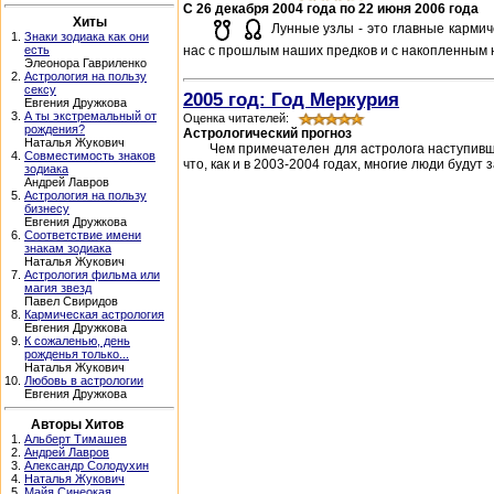
C 26 декабря 2004 года по 22 июня 2006 года
Хиты
Лунные узлы - это главные кармич
1.
Знаки зодиака как они
есть
нас с прошлым наших предков и с накопленным н
Элеонора Гавриленко
2.
Астрология на пользу
сексу
2005 год: Год Меркурия
Евгения Дружкова
3.
А ты экстремальный от
Оценка читателей:
рождения?
Астрологический прогноз
Наталья Жукович
Чем примечателен для астролога наступивши
4.
Совместимость знаков
что, как и в 2003-2004 годах, многие люди будут 
зодиака
Андрей Лавров
5.
Астрология на пользу
бизнесу
Евгения Дружкова
6.
Соответствие имени
знакам зодиака
Наталья Жукович
7.
Астрология фильма или
магия звезд
Павел Свиридов
8.
Кармическая астрология
Евгения Дружкова
9.
К сожаленью, день
рожденья только...
Наталья Жукович
10.
Любовь в астрологии
Евгения Дружкова
Авторы Хитов
1.
Альберт Тимашев
2.
Андрей Лавров
3.
Александр Солодухин
4.
Наталья Жукович
5.
Майя Синеокая