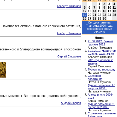
пн
вт
ср
чт
пт
сб
вс
1
2
3
4
Альберт Тимашев
5
6
7
8
9
10
11
12
13
14
15
16
17
18
19
20
21
22
23
24
25
26
27
28
29
30
Сегодня
пятница,
7 августа 2026
года,
 Начинается октябрь с полного солнечного затмения,
московское время
21:33:39
Альберт Тимашев
Новое
1.
21.06.2012: Летний
прогноз 2012
Альберт Тимашев
жественного и благородного воина-рыцаря, способного
2.
7.12.2010: Навигатор
Судьбы www.DN.cx
Сергей Сморовоз
Альберт Тимашев
3.
2011 год: основные
тренды
Сергей Сморовоз
4.
Туризм по гороскопу
Наталья Жукович
5.
Солярная
революция
Наталья Жукович
6.
Лунное затмение 17
августа 2008...
Наталья Жукович
7.
Апокалипсис 2008-
жные моменты. Во-первых, все должны себе уяснить,
2173
Борис Романов
Андрей Лавров
8.
Лунное затмение 21
февраля 2008...
Наталья Жукович
9.
Солнечное затмение
7 февраля...