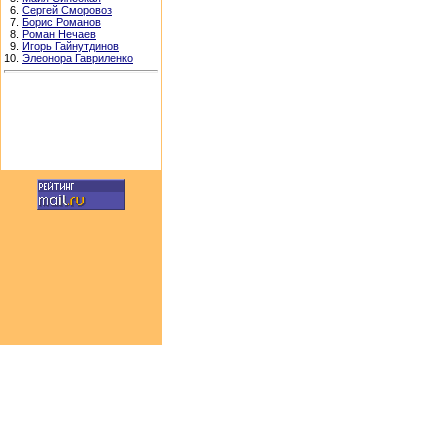
6.
Сергей Сморовоз
7.
Борис Романов
8.
Роман Нечаев
9.
Игорь Гайнутдинов
10.
Элеонора Гавриленко