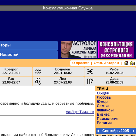
Консультационная Служба
вторы
 Новостей
О проекте
|
Стать Автором
|
Козерог
Водолей
Рыбы
22.12-19.01
20.01-18.02
19.02-20.03
Рак
Лев
Дева
22.06-22.07
23.07-22.08
23.08-22.09
ТЕМЫ
Общее
Любовь
Юмор
новременно и большую удачу, и серьезные проблемы.
Семья
Финансы
Альберт Тимашев
Бизнес
Психология
Религия
Сентябрь 2005
 тенденции набирают всё большую силу. Лишь к концу