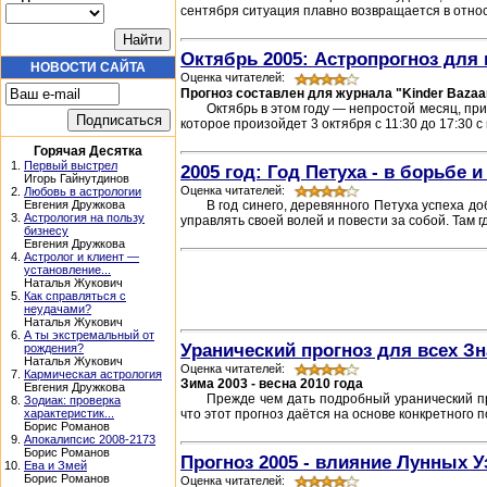
сентября ситуация плавно возвращается в относ
Октябрь 2005: Астропрогноз для 
НОВОСТИ САЙТА
Оценка читателей:
Прогноз составлен для журнала "Kinder Bazaa
Октябрь в этом году — непростой месяц, пр
которое произойдет 3 октября с 11:30 до 17:30 с
Горячая Десятка
1.
Первый выстрел
2005 год: Год Петуха - в борьбе и
Игорь Гайнутдинов
Оценка читателей:
2.
Любовь в астрологии
В год синего, деревянного Петуха успеха до
Евгения Дружкова
3.
Астрология на пользу
управлять своей волей и повести за собой. Там 
бизнесу
Евгения Дружкова
4.
Астролог и клиент —
установление...
Наталья Жукович
5.
Как справляться с
неудачами?
Наталья Жукович
6.
А ты экстремальный от
Уранический прогноз для всех З
рождения?
Наталья Жукович
Оценка читателей:
7.
Кармическая астрология
Зима 2003 - весна 2010 года
Евгения Дружкова
Прежде чем дать подробный уранический пр
8.
Зодиак: проверка
что этот прогноз даётся на основе конкретного 
характеристик...
Борис Романов
9.
Апокалипсис 2008-2173
Борис Романов
Прогноз 2005 - влияние Лунных У
10.
Ева и Змей
Борис Романов
Оценка читателей: