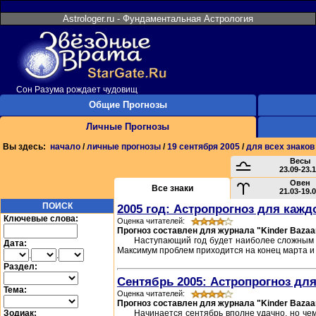
Astrologer.ru - Фундаментальная Астрология
Сон Разума рождает чудовищ
Общие Прогнозы
Личные Прогнозы
Вы здесь:
начало
/
личные прогнозы
/
19 сентября 2005
/
для всех знаков
Весы
23.09-23.
Овен
Все знаки
21.03-19.
ПОИСК
2005 год: Астропрогноз для кажд
Ключевые слова:
Оценка читателей:
Прогноз составлен для журнала "Kinder Bazaa
Наступающий год будет наиболее сложным з
Дата:
Максимум проблем приходится на конец марта и 
.
.
Раздел:
Сентябрь 2005: Астропрогноз для
Тема:
Оценка читателей:
Прогноз составлен для журнала "Kinder Bazaa
Зодиак:
Начинается сентябрь вполне удачно, но че