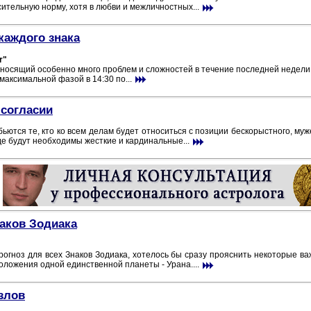
ительную норму, хотя в любви и межличностных...
каждого знака
r"
иносящий особенно много проблем и сложностей в течение последней недели.
 максимальной фазой в 14:30 по...
 согласии
бьются те, кто ко всем делам будет относиться с позиции бескорыстного, му
где будут необходимы жесткие и кардинальные...
наков Зодиака
огноз для всех Знаков Зодиака, хотелось бы сразу прояснить некоторые ва
положения одной единственной планеты - Урана....
злов