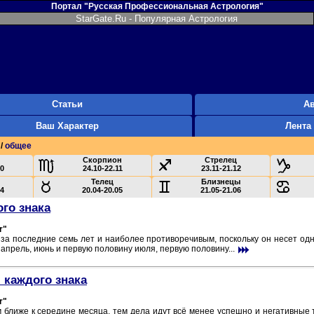
Портал "Русская Профессиональная Астрология"
StarGate.Ru - Популярная Астрология
Статьи
А
Ваш Характер
Лента
/
общее
Скорпион
Стрелец
10
24.10-22.11
23.11-21.12
Телец
Близнецы
04
20.04-20.05
21.05-21.06
ого знака
r"
а последние семь лет и наиболее противоречивым, поскольку он несет од
апрель, июнь и первую половину июля, первую половину...
 каждого знака
r"
м ближе к середине месяца, тем дела идут всё менее успешно и негативные