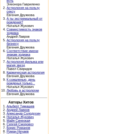
есть
Элеонора Гавриленко
2.
Астрология на пользу
сексу
Евгения Дружкова
3.
А ты экстремальный от
рождения?
Наталья Жукович
4.
Совместимость знаков
зодиака
Андрей Лавров
5.
Астрология на пользу
бизнесу
Евгения Дружкова
6.
Соответствие имени
знакам зодиака
Наталья Жукович
7.
Астрология фильма или
магия звезд
Павел Свиридов
8.
Кармическая астрология
Евгения Дружкова
9.
К сожаленью, день
рожденья только...
Наталья Жукович
10.
Любовь в астрологии
Евгения Дружкова
Авторы Хитов
1.
Альберт Тимашев
2.
Андрей Лавров
3.
Александр Солодухин
4.
Наталья Жукович
5.
Майя Синеокая
6.
Сергей Сморовоз
7.
Борис Романов
8.
Роман Нечаев