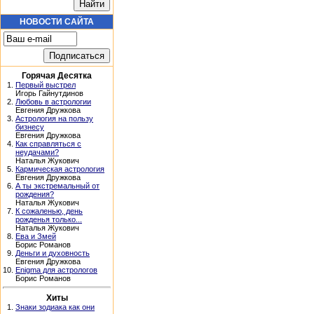
НОВОСТИ САЙТА
Горячая Десятка
1.
Первый выстрел
Игорь Гайнутдинов
2.
Любовь в астрологии
Евгения Дружкова
3.
Астрология на пользу
бизнесу
Евгения Дружкова
4.
Как справляться с
неудачами?
Наталья Жукович
5.
Кармическая астрология
Евгения Дружкова
6.
А ты экстремальный от
рождения?
Наталья Жукович
7.
К сожаленью, день
рожденья только...
Наталья Жукович
8.
Ева и Змей
Борис Романов
9.
Деньги и духовность
Евгения Дружкова
10.
Enigma для астрологов
Борис Романов
Хиты
1.
Знаки зодиака как они