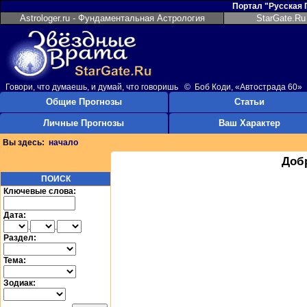
Портал "Русская
Astrologer.ru - Фундаментальная Астрология
StarGate.Ru
Говори, что думаешь, и думай, что говоришь © Боб Коди, «Автострада 60»
Общие Прогнозы
Статьи
Личные Прогнозы
Ваш Характер
Вы здесь:
начало
Доб
ПОИСК
Ключевые слова:
Дата:
.
.
Раздел:
Тема:
Зодиак: