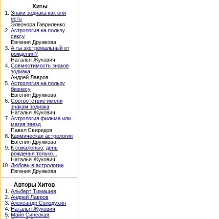
Хиты
1.
Знаки зодиака как они
есть
Элеонора Гавриленко
2.
Астрология на пользу
сексу
Евгения Дружкова
3.
А ты экстремальный от
рождения?
Наталья Жукович
4.
Совместимость знаков
зодиака
Андрей Лавров
5.
Астрология на пользу
бизнесу
Евгения Дружкова
6.
Соответствие имени
знакам зодиака
Наталья Жукович
7.
Астрология фильма или
магия звезд
Павел Свиридов
8.
Кармическая астрология
Евгения Дружкова
9.
К сожаленью, день
рожденья только...
Наталья Жукович
10.
Любовь в астрологии
Евгения Дружкова
Авторы Хитов
1.
Альберт Тимашев
2.
Андрей Лавров
3.
Александр Солодухин
4.
Наталья Жукович
5.
Майя Синеокая