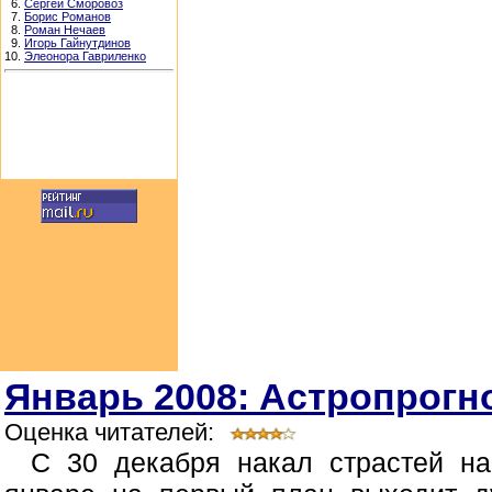
6.
Сергей Сморовоз
7.
Борис Романов
8.
Роман Нечаев
9.
Игорь Гайнутдинов
10.
Элеонора Гавриленко
Январь 2008: Астропрогно
Оценка читателей:
С 30 декабря накал страстей н