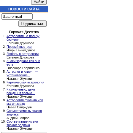
НОВОСТИ САЙТА
Горячая Десятка
1.
Астрология на пользу
бизнесу
Евгения Дружкова
2.
Первый выстрел
Игорь Гайнутдинов
3.
Любовь в астрологии
Евгения Дружкова
4.
Знаки зодиака как они
есть
Элеонора Гавриленко
5.
Астролог и клиент —
установление...
Наталья Жукович
6.
Кармическая астрология
Евгения Дружкова
7.
К сожаленью, день
рожденья только...
Наталья Жукович
8.
Астрология фильма или
магия звезд
Павел Свиридов
9.
Совместимость знаков
зодиака
Андрей Лавров
10.
Соответствие имени
знакам зодиака
Наталья Жукович