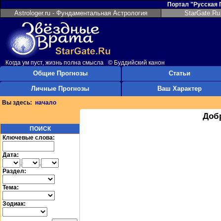
Портал "Русская
Astrologer.ru - Фундаментальная Астрология
StarGate.Ru
Когда ум пуст, жизнь полна смысла © Буддийский канон
Общие Прогнозы
Статьи
Личные Прогнозы
Ваш Характер
Вы здесь:
начало
Доб
ПОИСК
Ключевые слова:
Дата:
.
.
Раздел:
Тема:
Зодиак: