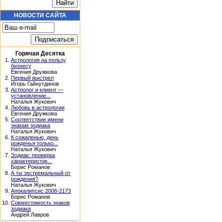
НОВОСТИ САЙТА
Горячая Десятка
1.
Астрология на пользу
бизнесу
Евгения Дружкова
2.
Первый выстрел
Игорь Гайнутдинов
3.
Астролог и клиент —
установление...
Наталья Жукович
4.
Любовь в астрологии
Евгения Дружкова
5.
Соответствие имени
знакам зодиака
Наталья Жукович
6.
К сожаленью, день
рожденья только...
Наталья Жукович
7.
Зодиак: проверка
характеристик...
Борис Романов
8.
А ты экстремальный от
рождения?
Наталья Жукович
9.
Апокалипсис 2008-2173
Борис Романов
10.
Совместимость знаков
зодиака
Андрей Лавров