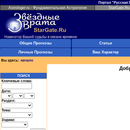
Портал "Русская
Astrologer.ru - Фундаментальная Астрология
StarGate.Ru
Навигатор Вашей судьбы в океане времени
Общие Прогнозы
Статьи
Личные Прогнозы
Ваш Характер
Вы здесь:
начало
Доб
ПОИСК
Ключевые слова:
Дата:
.
.
Раздел:
Тема:
Зодиак: