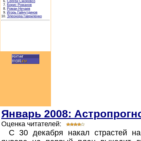
6.
Сергей Сморовоз
7.
Борис Романов
8.
Роман Нечаев
9.
Игорь Гайнутдинов
10.
Элеонора Гавриленко
Январь 2008: Астропрогно
Оценка читателей:
С 30 декабря накал страстей н