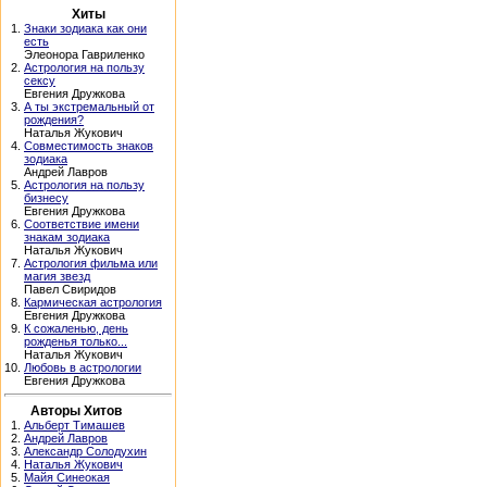
Хиты
1.
Знаки зодиака как они
есть
Элеонора Гавриленко
2.
Астрология на пользу
сексу
Евгения Дружкова
3.
А ты экстремальный от
рождения?
Наталья Жукович
4.
Совместимость знаков
зодиака
Андрей Лавров
5.
Астрология на пользу
бизнесу
Евгения Дружкова
6.
Соответствие имени
знакам зодиака
Наталья Жукович
7.
Астрология фильма или
магия звезд
Павел Свиридов
8.
Кармическая астрология
Евгения Дружкова
9.
К сожаленью, день
рожденья только...
Наталья Жукович
10.
Любовь в астрологии
Евгения Дружкова
Авторы Хитов
1.
Альберт Тимашев
2.
Андрей Лавров
3.
Александр Солодухин
4.
Наталья Жукович
5.
Майя Синеокая