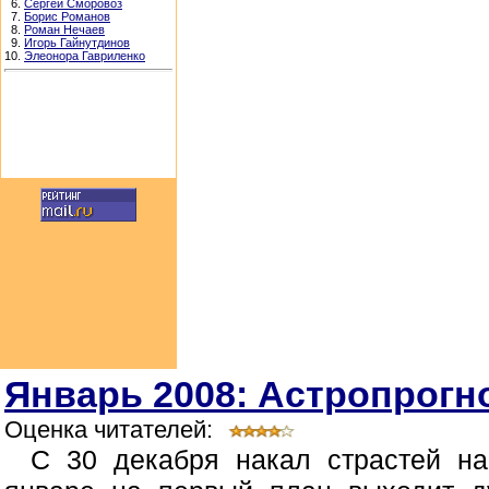
6.
Сергей Сморовоз
7.
Борис Романов
8.
Роман Нечаев
9.
Игорь Гайнутдинов
10.
Элеонора Гавриленко
Январь 2008: Астропрогно
Оценка читателей:
С 30 декабря накал страстей н