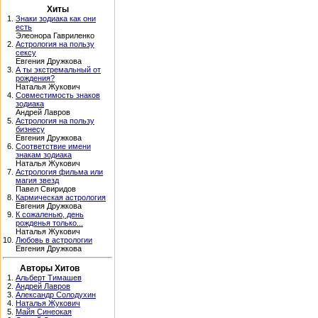
Хиты
1.
Знаки зодиака как они
есть
Элеонора Гавриленко
2.
Астрология на пользу
сексу
Евгения Дружкова
3.
А ты экстремальный от
рождения?
Наталья Жукович
4.
Совместимость знаков
зодиака
Андрей Лавров
5.
Астрология на пользу
бизнесу
Евгения Дружкова
6.
Соответствие имени
знакам зодиака
Наталья Жукович
7.
Астрология фильма или
магия звезд
Павел Свиридов
8.
Кармическая астрология
Евгения Дружкова
9.
К сожаленью, день
рожденья только...
Наталья Жукович
10.
Любовь в астрологии
Евгения Дружкова
Авторы Хитов
1.
Альберт Тимашев
2.
Андрей Лавров
3.
Александр Солодухин
4.
Наталья Жукович
5.
Майя Синеокая