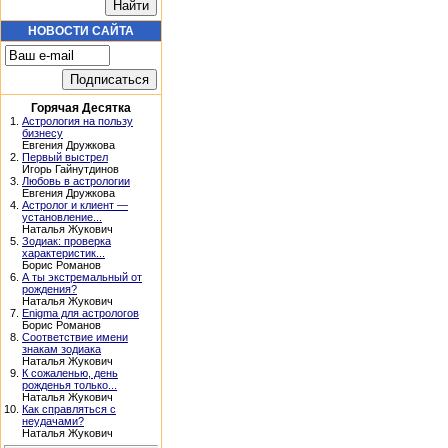
НОВОСТИ САЙТА
Горячая Десятка
1.
Астрология на пользу
бизнесу
Евгения Дружкова
2.
Первый выстрел
Игорь Гайнутдинов
3.
Любовь в астрологии
Евгения Дружкова
4.
Астролог и клиент —
установление...
Наталья Жукович
5.
Зодиак: проверка
характеристик...
Борис Романов
6.
А ты экстремальный от
рождения?
Наталья Жукович
7.
Enigma для астрологов
Борис Романов
8.
Соответствие имени
знакам зодиака
Наталья Жукович
9.
К сожаленью, день
рожденья только...
Наталья Жукович
10.
Как справляться с
неудачами?
Наталья Жукович