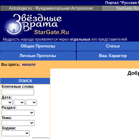
Портал "Русская
Astrologer.ru - Фундаментальная Астрология
StarGate.Ru
Мудрость народа проявляется через
отдельных
его представителей
Общие Прогнозы
Статьи
Личные Прогнозы
Ваш Характер
Вы здесь:
начало
Доб
ПОИСК
Ключевые слова:
Дата:
.
.
Раздел:
Тема:
Зодиак: