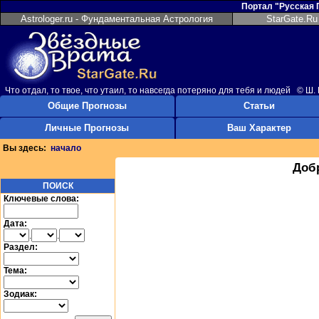
Портал "Русская
Astrologer.ru - Фундаментальная Астрология
StarGate.Ru
Что отдал, то твое, что утаил, то навсегда потеряно для тебя и людей © Ш.
Общие Прогнозы
Статьи
Личные Прогнозы
Ваш Характер
Вы здесь:
начало
Доб
ПОИСК
Ключевые слова:
Дата:
.
.
Раздел:
Тема:
Зодиак: