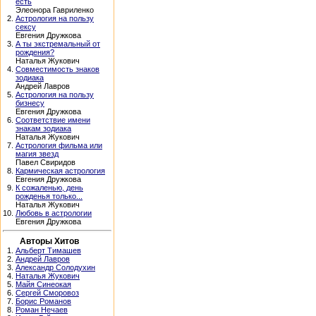
есть
Элеонора Гавриленко
2.
Астрология на пользу
сексу
Евгения Дружкова
3.
А ты экстремальный от
рождения?
Наталья Жукович
4.
Совместимость знаков
зодиака
Андрей Лавров
5.
Астрология на пользу
бизнесу
Евгения Дружкова
6.
Соответствие имени
знакам зодиака
Наталья Жукович
7.
Астрология фильма или
магия звезд
Павел Свиридов
8.
Кармическая астрология
Евгения Дружкова
9.
К сожаленью, день
рожденья только...
Наталья Жукович
10.
Любовь в астрологии
Евгения Дружкова
Авторы Хитов
1.
Альберт Тимашев
2.
Андрей Лавров
3.
Александр Солодухин
4.
Наталья Жукович
5.
Майя Синеокая
6.
Сергей Сморовоз
7.
Борис Романов
8.
Роман Нечаев