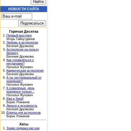
НОВОСТИ САЙТА
Горячая Десятка
1.
Первый выстрел
Игорь Гайнутдинов
2.
Любовь в астрологии
Евгения Дружкова
3.
Астрология на пользу
бизнесу
Евгения Дружкова
4.
Как справляться с
неудачами?
Наталья Жукович
5.
Кармическая астрология
Евгения Дружкова
6.
А ты экстремальный от
рождения?
Наталья Жукович
7.
К сожаленью, день
рожденья только...
Наталья Жукович
8.
Ева и Змей
Борис Романов
9.
Деньги и духовность
Евгения Дружкова
10.
Enigma для астрологов
Борис Романов
Хиты
1.
Знаки зодиака как они