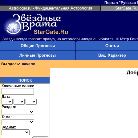
Портал "Русская
Astrologer.ru - Фундаментальная Астрология
StarGate.Ru
Звёзды всегда говорят правду, но астрологи иногда ошибаются © Мэтр Рен
Общие Прогнозы
Статьи
Личные Прогнозы
Ваш Характер
Вы здесь:
начало
Доб
ПОИСК
Ключевые слова:
Дата:
.
.
Раздел:
Тема:
Зодиак: