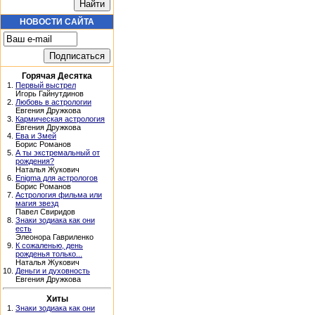
НОВОСТИ САЙТА
Горячая Десятка
1.
Первый выстрел
Игорь Гайнутдинов
2.
Любовь в астрологии
Евгения Дружкова
3.
Кармическая астрология
Евгения Дружкова
4.
Ева и Змей
Борис Романов
5.
А ты экстремальный от
рождения?
Наталья Жукович
6.
Enigma для астрологов
Борис Романов
7.
Астрология фильма или
магия звезд
Павел Свиридов
8.
Знаки зодиака как они
есть
Элеонора Гавриленко
9.
К сожаленью, день
рожденья только...
Наталья Жукович
10.
Деньги и духовность
Евгения Дружкова
Хиты
1.
Знаки зодиака как они