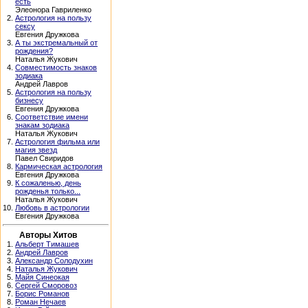
есть
Элеонора Гавриленко
2.
Астрология на пользу
сексу
Евгения Дружкова
3.
А ты экстремальный от
рождения?
Наталья Жукович
4.
Совместимость знаков
зодиака
Андрей Лавров
5.
Астрология на пользу
бизнесу
Евгения Дружкова
6.
Соответствие имени
знакам зодиака
Наталья Жукович
7.
Астрология фильма или
магия звезд
Павел Свиридов
8.
Кармическая астрология
Евгения Дружкова
9.
К сожаленью, день
рожденья только...
Наталья Жукович
10.
Любовь в астрологии
Евгения Дружкова
Авторы Хитов
1.
Альберт Тимашев
2.
Андрей Лавров
3.
Александр Солодухин
4.
Наталья Жукович
5.
Майя Синеокая
6.
Сергей Сморовоз
7.
Борис Романов
8.
Роман Нечаев