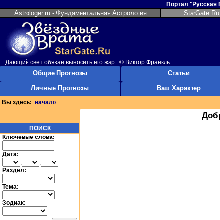
Портал "Русская
Astrologer.ru - Фундаментальная Астрология
StarGate.Ru
Дающий свет обязан выносить его жар © Виктор Франкль
Общие Прогнозы
Статьи
Личные Прогнозы
Ваш Характер
Вы здесь:
начало
Доб
ПОИСК
Ключевые слова:
Дата:
.
.
Раздел:
Тема:
Зодиак: