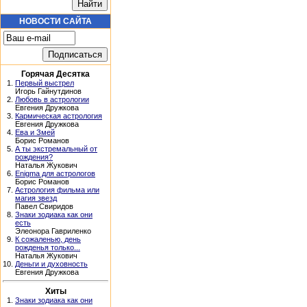
НОВОСТИ САЙТА
Горячая Десятка
1.
Первый выстрел
Игорь Гайнутдинов
2.
Любовь в астрологии
Евгения Дружкова
3.
Кармическая астрология
Евгения Дружкова
4.
Ева и Змей
Борис Романов
5.
А ты экстремальный от
рождения?
Наталья Жукович
6.
Enigma для астрологов
Борис Романов
7.
Астрология фильма или
магия звезд
Павел Свиридов
8.
Знаки зодиака как они
есть
Элеонора Гавриленко
9.
К сожаленью, день
рожденья только...
Наталья Жукович
10.
Деньги и духовность
Евгения Дружкова
Хиты
1.
Знаки зодиака как они