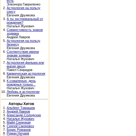
есть
Элеонора Гавриленко
2.
Астрология на пользу
сексу
Евгения Дружкова
3.
А ты экстремальный от
рождения?
Наталья Жукович
4.
Совместимость знаков
зодиака
Андрей Лавров
5.
Астрология на пользу
бизнесу
Евгения Дружкова
6.
Соответствие имени
знакам зодиака
Наталья Жукович
7.
Астрология фильма или
магия звезд
Павел Свиридов
8.
Кармическая астрология
Евгения Дружкова
9.
К сожаленью, день
рожденья только...
Наталья Жукович
10.
Любовь в астрологии
Евгения Дружкова
Авторы Хитов
1.
Альберт Тимашев
2.
Андрей Лавров
3.
Александр Солодухин
4.
Наталья Жукович
5.
Майя Синеокая
6.
Сергей Сморовоз
7.
Борис Романов
8.
Роман Нечаев