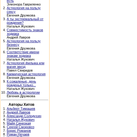
есть
Элеонора Гавриленко
2.
Астрология на пользу
сексу
Евгения Дружкова
3.
А ты экстремальный от
рождения?
Наталья Жукович
4.
Совместимость знаков
зодиака
Андрей Лавров
5.
Астрология на пользу
бизнесу
Евгения Дружкова
6.
Соответствие имени
знакам зодиака
Наталья Жукович
7.
Астрология фильма или
магия звезд
Павел Свиридов
8.
Кармическая астрология
Евгения Дружкова
9.
К сожаленью, день
рожденья только...
Наталья Жукович
10.
Любовь в астрологии
Евгения Дружкова
Авторы Хитов
1.
Альберт Тимашев
2.
Андрей Лавров
3.
Александр Солодухин
4.
Наталья Жукович
5.
Майя Синеокая
6.
Сергей Сморовоз
7.
Борис Романов
8.
Роман Нечаев