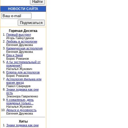
НОВОСТИ САЙТА
Горячая Десятка
1.
Первый выстрел
Игорь Гайнутдинов
2.
Любовь в астрологии
Евгения Дружкова
3.
Кармическая астрология
Евгения Дружкова
4.
Ева и Змей
Борис Романов
5.
А ты экстремальный от
рождения?
Наталья Жукович
6.
Enigma для астрологов
Борис Романов
7.
Астрология фильма или
магия звезд
Павел Свиридов
8.
Знаки зодиака как они
есть
Элеонора Гавриленко
9.
К сожаленью, день
рожденья только...
Наталья Жукович
10.
Деньги и духовность
Евгения Дружкова
Хиты
1.
Знаки зодиака как они