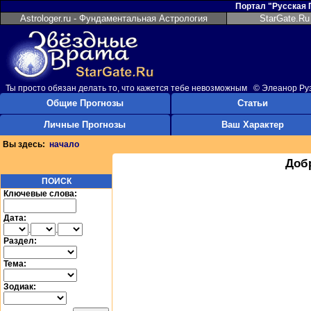
Портал "Русская
Astrologer.ru - Фундаментальная Астрология
StarGate.Ru
Ты просто обязан делать то, что кажется тебе невозможным © Элеанор Ру
Общие Прогнозы
Статьи
Личные Прогнозы
Ваш Характер
Вы здесь:
начало
Доб
ПОИСК
Ключевые слова:
Дата:
.
.
Раздел:
Тема:
Зодиак: